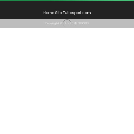
Home Sito Tuttosport.com
Copyright © - P:IVA 07125860010