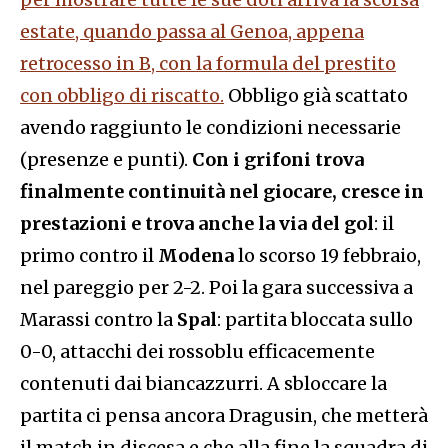
estate, quando passa al Genoa, appena
retrocesso in B, con la formula del prestito
con obbligo di riscatto.
Obbligo già scattato
avendo raggiunto le condizioni necessarie
(presenze e punti).
Con i grifoni trova
finalmente continuità nel giocare, cresce in
prestazioni e trova anche la via del gol
: il
primo contro il
Modena
lo scorso 19 febbraio,
nel pareggio per 2-2. Poi la gara successiva a
Marassi contro la
Spal
: partita bloccata sullo
0-0, attacchi dei rossoblu efficacemente
contenuti dai biancazzurri. A sbloccare la
partita ci pensa ancora Dragusin, che metterà
il match in discesa e che alla fine la squadra di