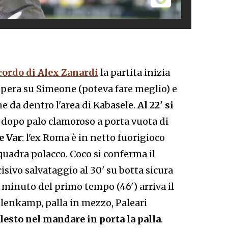
cordo di Alex Zanardi
la partita inizia
supera su Simeone (poteva fare meglio) e
one da dentro l'area di Kabasele.
Al 22' si
 dopo palo clamoroso a porta vuota di
e Var
: l'ex Roma è in netto fuorigioco
uadra polacco. Coco si conferma il
sivo salvataggio al 30' su botta sicura
o minuto del primo tempo (46') arriva il
elenkamp, palla in mezzo, Paleari
lesto nel mandare in porta la palla
.