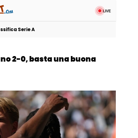
uttosport
LIVE
ssifica Serie A
dano 2-0, basta una buona