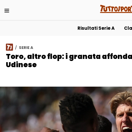
T
Risultati Serie A
Cla
/
SERIE A
Toro, altro flop: i granata affon
Udinese