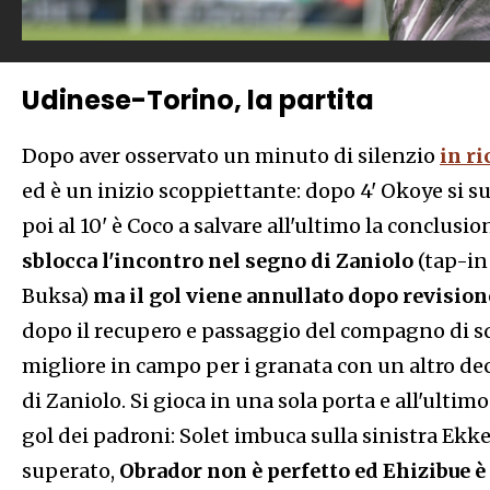
Udinese-Torino, la partita
Dopo aver osservato un minuto di silenzio
in ri
ed è un inizio scoppiettante: dopo 4' Okoye si 
poi al 10' è Coco a salvare all'ultimo la conclusi
sblocca l'incontro nel segno di Zaniolo
(tap-in
Buksa)
ma il gol viene annullato dopo revision
dopo il recupero e passaggio del compagno di sq
migliore in campo per i granata con un altro deci
di Zaniolo. Si gioca in una sola porta e all'ultim
gol dei padroni: Solet imbuca sulla sinistra Ekk
superato,
Obrador non è perfetto ed Ehizibue è 