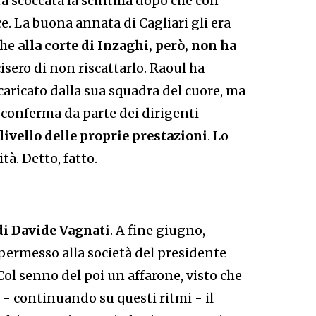
a scoccata la scintilla dopo che con
. La buona annata di Cagliari gli era
che
alla corte di Inzaghi, però, non ha
cisero di non riscattarlo. Raoul ha
caricato dalla sua squadra del cuore, ma
 conferma da parte dei dirigenti
 livello delle proprie prestazioni
. Lo
tà. Detto, fatto.
 di Davide Vagnati
. A fine giugno,
a permesso alla società del presidente
 Col senno del poi un affarone, visto che
e - continuando su questi ritmi - il