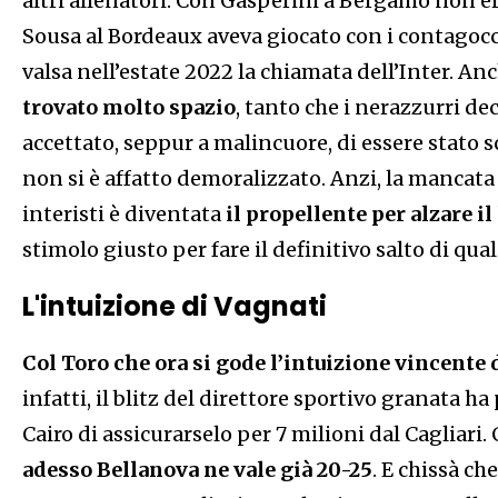
altri allenatori. Con Gasperini a Bergamo non er
Sousa al Bordeaux aveva giocato con i contagocce
valsa nell’estate 2022 la chiamata dell’Inter. An
trovato molto spazio
, tanto che i nerazzurri de
accettato, seppur a malincuore, di essere stato s
non si è affatto demoralizzato. Anzi, la mancata
interisti è diventata
il propellente per alzare il
stimolo giusto per fare il definitivo salto di quali
L'intuizione di Vagnati
Col Toro che ora si gode l’intuizione vincente
infatti, il blitz del direttore sportivo granata h
Cairo di assicurarselo per 7 milioni dal Cagliari.
adesso Bellanova ne vale già 20-25
. E chissà ch