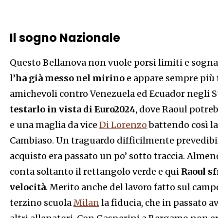
Il sogno Nazionale
Questo Bellanova non vuole porsi limiti e sogna
l’ha già messo nel mirino
e appare sempre più t
amichevoli contro Venezuela ed Ecuador negli St
testarlo in vista di Euro2024
, dove Raoul potreb
e una maglia da vice
Di Lorenzo
battendo così la
Cambiaso. Un traguardo difficilmente prevedibil
acquisto era passato un po’ sotto traccia. Almeno
conta soltanto il rettangolo verde e qui
Raoul sf
velocità
. Merito anche del lavoro fatto sul campo
terzino scuola
Milan
la fiducia, che in passato a